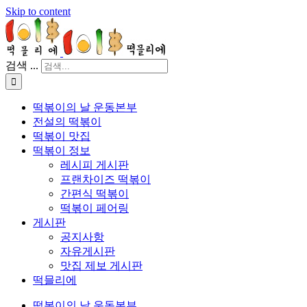
Skip to content
검색 ...
떡볶이의 날 운동본부
전설의 떡볶이
떡볶이 맛집
떡볶이 정보
레시피 게시판
프랜차이즈 떡볶이
간편식 떡볶이
떡볶이 페어링
게시판
공지사항
자유게시판
맛집 제보 게시판
떡믈리에
떡볶이의 날 운동본부